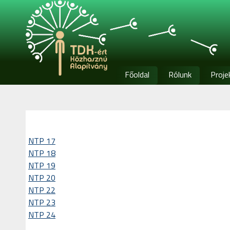
Főoldal
Rólunk
Proje
NTP 17
NTP 18
NTP 19
NTP 20
NTP 22
NTP 23
NTP 24